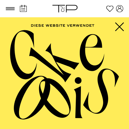
Zum Hauptinhalt springen
Zum Footer springen