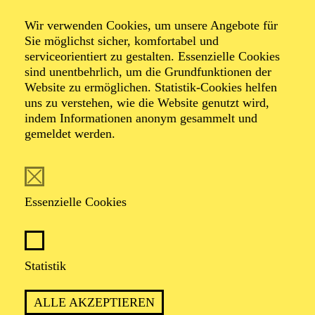
Wir verwenden Cookies, um unsere Angebote für
Sie möglichst sicher, komfortabel und
serviceorientiert zu gestalten. Essenzielle Cookies
sind unentbehrlich, um die Grundfunktionen der
Website zu ermöglichen. Statistik-Cookies helfen
uns zu verstehen, wie die Website genutzt wird,
Foto: Patric Prager
indem Informationen anonym gesammelt und
gemeldet werden.
Valentin Stroh
Essenzielle Cookies
VITA
Valentin Stroh wurde 1979 in München geboren. Nach
Statistik
dem Schauspielstudium an der Hochschule für
Schauspielkunst „Ernst Busch“ in Berlin war er fest am
ALLE AKZEPTIEREN
Theater Regensburg und am Landestheater Detmold