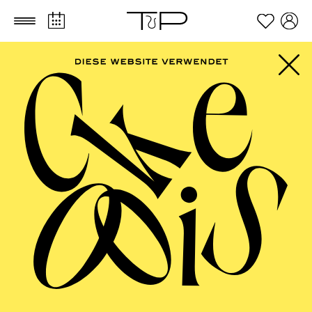
Zum Hauptinhalt springen
Zum Footer springen