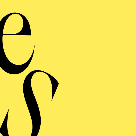
m zahlreiche Bearbeitungen (u.a. „Die Ästhetik des Wi
r Menschen waren“, „Die Reiterarmee“, „Waiting for th
se“, „Daniel Stein“) sowie Libretti („25 Sad Songs“,
etzungen („Skin Deep Song“) vor.
F, Regie Theo Roos
e – Die Ästhetik des Widerstands, Regie: René Jeuck
hives