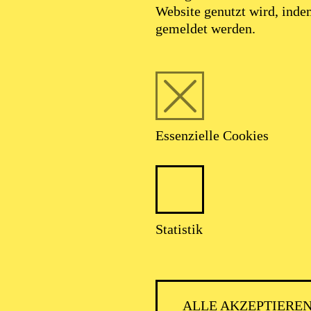
Website genutzt wird, ind
gemeldet werden.
Foto: collective archives
Essenzielle Cookies
Thomas Krupa
Statistik
Regisseur
ALLE AKZEPTIERE