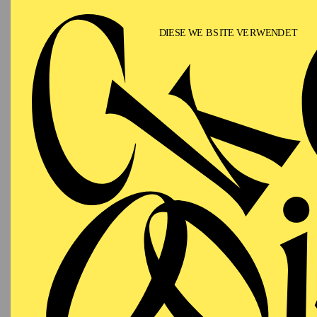
Als Autor liegen von ih
„Mittelreich“, „Als wi
„Orlando“, „Golden Hou
J. S. Bach“) und Übers
Film
2001 Chroma, 3-sat/ZD
2012 Vom Buch zur Bühn
Foto: (c) collective arc