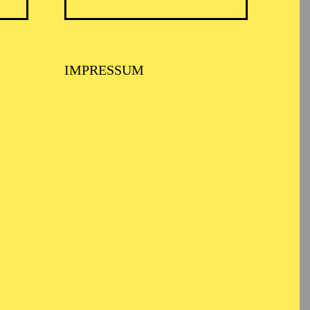
 Schauspiel und Oper.
IMPRESSUM
 folgten Anfänge in
ortmund und seitdem
Hausregisseur und
er und Schauspiel),
 Fritsch wurde 2001
he, wo er u. a. „Die
on Peter Weiss‘
Braunschweig,
homas Krupa regelmäßig