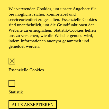
Wir verwenden Cookies, um unsere Angebote für
von Henrik Ibsen
Sie möglichst sicher, komfortabel und
serviceorientiert zu gestalten. Essenzielle Cookies
sind unentbehrlich, um die Grundfunktionen der
TICKETS
Website zu ermöglichen. Statistik-Cookies helfen
uns zu verstehen, wie die Website genutzt wird,
indem Informationen anonym gesammelt und
gemeldet werden.
ZWISCHEN WAHRHEIT UND
ILLUSION ZERBRICHT DAS GLÜCK
Essenzielle Cookies
EINER FAMILIE
Statistik
PREMIERE
19. September 2026
ALLE AKZEPTIEREN