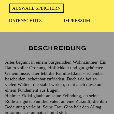
AUSWAHL SPEICHERN
Empfohlen ab 16 Jahren
DATENSCHUTZ
IMPRESSUM
Beschreibung
Alles beginnt in einem bürgerlichen Wohnzimmer. Ein
Raum voller Ordnung, Höflichkeit und gut gehüteter
Geheimnisse. Hier lebt die Familie Ekdal – scheinbar
bescheiden, scheinbar zufrieden. Doch wie bei so
vielen Welten, die stabil wirken, steht auch diese auf
einem Fundament aus Lügen.
Hjalmar Ekdal glaubt an seine Erfindung, an seine
Rolle als guter Familienvater, an eine Zukunft, die ihm
Bedeutung verleiht. Seine Frau Gina hält den Alltag
zusammen, pragmatisch und still.