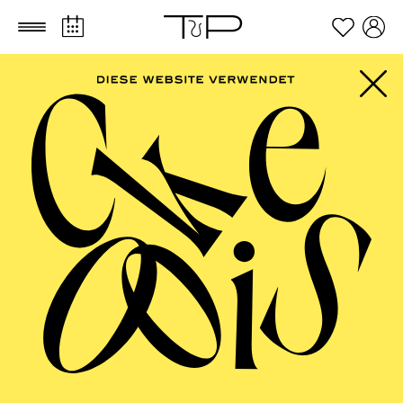
Zum Hauptinhalt springen
Zum Footer springen
AALTO MUSIKTHEATER
Don Gio­vanni