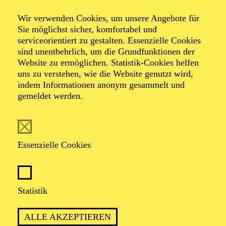
Fo(u)r Flutes
Wir verwenden Cookies, um unsere Angebote für
Sie möglichst sicher, komfortabel und
serviceorientiert zu gestalten. Essenzielle Cookies
sind unentbehrlich, um die Grundfunktionen der
Werke von András Hamary, Antal Doráti, Edvard
Website zu ermöglichen. Statistik-Cookies helfen
Grieg, Franz Schubert, Friedrich Kuhlau, Georg
uns zu verstehen, wie die Website genutzt wird,
Friedrich Händel, Hans Wilhelm, Joseph Lauber
indem Informationen anonym gesammelt und
gemeldet werden.
Essenzielle Cookies
Statistik
Flöte
SUSANNE WOHLMACHER
,
OLIVIER GIRARDIN
,
ALLE AKZEPTIEREN
KERSTIN HOLSTEIN
,
CELINA HOLZ