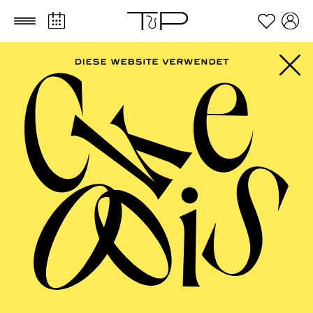
Zum Hauptinhalt springen
Zum Footer springen
ESSENER
PHILHARMONIKER
Kammerkonzert VIII