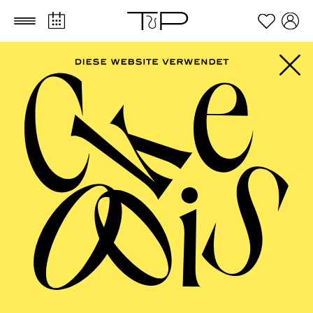
Zum Hauptinhalt springen
Zum Footer springen
ESSENER
PHILHARMONIKER
Sonderkonzert