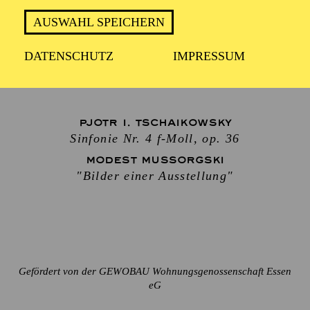
Dirigent
AUSWAHL SPEICHERN
WOLFRAM-MARIA MÄRTIG
Moderation
DATENSCHUTZ
IMPRESSUM
THORSTEN STEPATH
PJOTR I. TSCHAIKOWSKY
Sinfonie Nr. 4 f-Moll, op. 36
MODEST MUSSORGSKI
"Bilder einer Ausstellung"
Gefördert von der GEWOBAU Wohnungsgenossenschaft Essen
eG