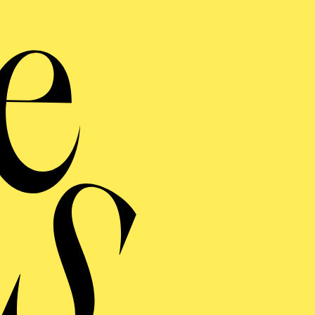
Famil
Zweistündiger interakt
Bli