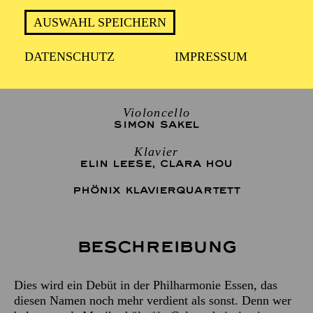
Künstler*innengespräch im Anschluss an das Konzert
"Sonntagsmatinee plus" für Senior*innen
AUSWAHL SPEICHERN
DATENSCHUTZ
IMPRESSUM
Viola
JOSCHA RENSING
Violoncello
SIMON SAKEL
Klavier
ELIN LEESE
,
CLARA HOU
PHÖNIX KLAVIERQUARTETT
Beschreibung
Dies wird ein Debüt in der Philharmonie Essen, das
diesen Namen noch mehr verdient als sonst. Denn wer