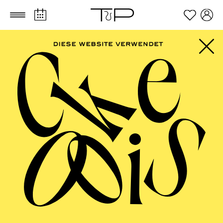
Zum Hauptinhalt springen
Zum Footer springen
PHILHARMONIE
ESSEN
Kammermusik