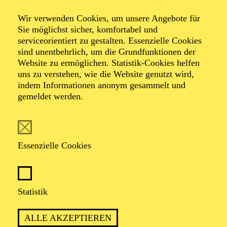
German Brass
Wir verwenden Cookies, um unsere Angebote für
Festliches
Sie möglichst sicher, komfortabel und
serviceorientiert zu gestalten. Essenzielle Cookies
Weihnachtskonzert
sind unentbehrlich, um die Grundfunktionen der
Website zu ermöglichen. Statistik-Cookies helfen
uns zu verstehen, wie die Website genutzt wird,
indem Informationen anonym gesammelt und
Christmas Around The World
gemeldet werden.
Veranstalter: Pro Arte Konzert GmbH
Essenzielle Cookies
TICKETS
Statistik
ALLE AKZEPTIEREN