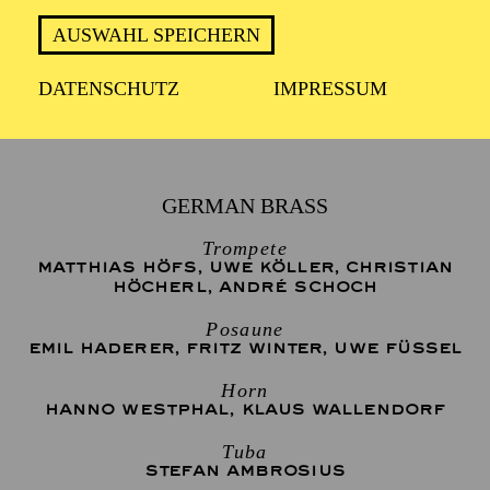
TERMIN
Montag 21. Dezember 2026
AUSWAHL SPEICHERN
DATENSCHUTZ
IMPRESSUM
2 Stunden, inkl. Pause
GERMAN BRASS
Trompete
MATTHIAS HÖFS
,
UWE KÖLLER
,
CHRISTIAN
HÖCHERL
,
ANDRÉ SCHOCH
Posaune
EMIL HADERER
,
FRITZ WINTER
,
UWE FÜSSEL
Horn
HANNO WESTPHAL
,
KLAUS WALLENDORF
Tuba
STEFAN AMBROSIUS