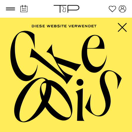
Zum Hauptinhalt springen
Zum Footer springen