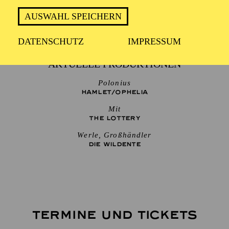
AUSWAHL SPEICHERN
DATENSCHUTZ
IMPRESSUM
AKTUELLE PRODUKTIONEN
Polonius
HAMLET/­OPHELIA
Mit
THE ­LOTTERY
Werle, Großhändler
DIE WILDENTE
TERMINE UND TICKETS