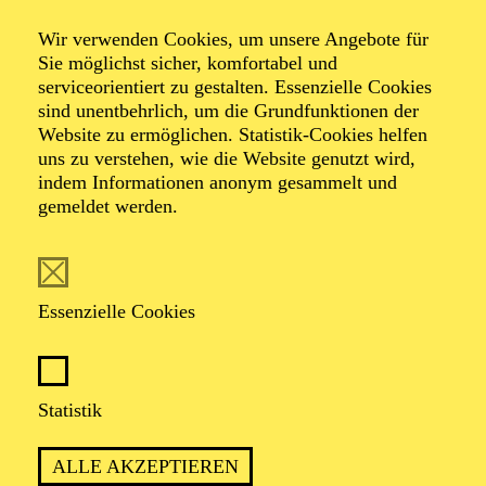
Wir verwenden Cookies, um unsere Angebote für
Sie möglichst sicher, komfortabel und
Foto: Johan Sandberg
serviceorientiert zu gestalten. Essenzielle Cookies
sind unentbehrlich, um die Grundfunktionen der
Website zu ermöglichen. Statistik-Cookies helfen
Jan Pröhl
uns zu verstehen, wie die Website genutzt wird,
indem Informationen anonym gesammelt und
Schauspiel-Ensemble
gemeldet werden.
VITA
Essenzielle Cookies
Jan Pröhl
, geboren 1965, studierte Schauspiel an der
Hochschule für Musik und darstellende Kunst in
Hamburg. Von 1991 bis 1999 war er am Theater der
Stadt Heidelberg engagiert, danach folgten elf Jahre als
Statistik
Ensemblemitglied am Deutschen Theater in Göttingen.
Seit Beginn der Spielzeit 2010/2011 ist er festes
ALLE AKZEPTIEREN
Ensemblemitglied am Schauspiel Essen.