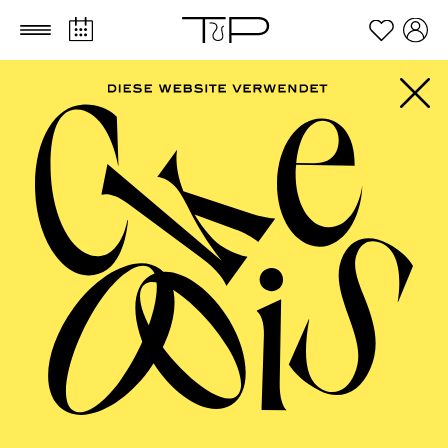
Zum Hauptinhalt springen
Zum Footer springen
ESSENER
PHILHARMONIKER
Sinfoniekonzert VII ·