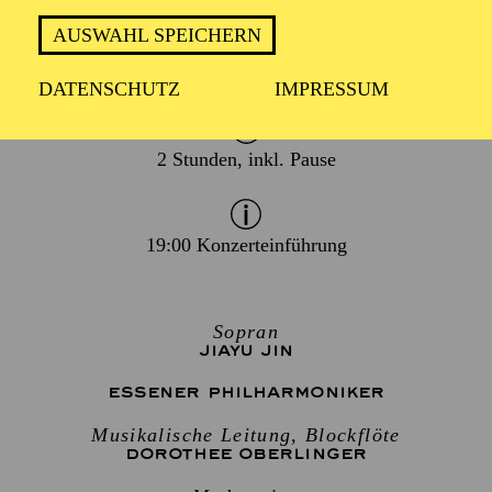
TERMIN
AUSWAHL SPEICHERN
Donnerstag 4. März 2027
Freitag 5. März 2027
DATENSCHUTZ
IMPRESSUM
2 Stunden, inkl. Pause
19:00 Konzerteinführung
Sopran
JIAYU JIN
ESSENER PHILHARMONIKER
Musikalische Leitung, Blockflöte
DOROTHEE OBERLINGER