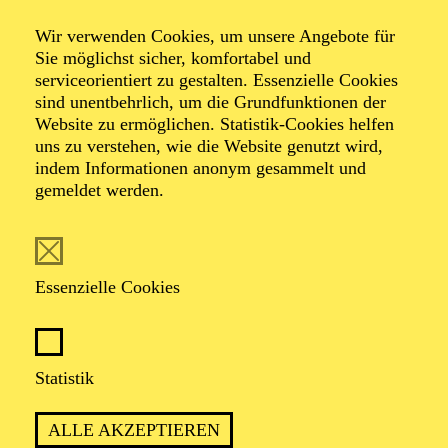
Komponistinnenfestival "her:voice"
Wir verwenden Cookies, um unsere Angebote für
Barocke Opulenz
Sie möglichst sicher, komfortabel und
serviceorientiert zu gestalten. Essenzielle Cookies
sind unentbehrlich, um die Grundfunktionen der
Website zu ermöglichen. Statistik-Cookies helfen
uns zu verstehen, wie die Website genutzt wird,
Werke von Andrea Bernasconi, Anna Amalia von
indem Informationen anonym gesammelt und
Preußen, Camilla de Rossi, Julie Pinel, Maddalena
gemeldet werden.
Laura Lombardini Sirmen, Maria Antonia Walpurgis
von Bayern, Maria Aurora von Königsmarck,
Wilhelmine von Bayreuth, Élisabeth-Claude Jacquet de
La Guerre
Essenzielle Cookies
TICKETS
Statistik
ALLE AKZEPTIEREN