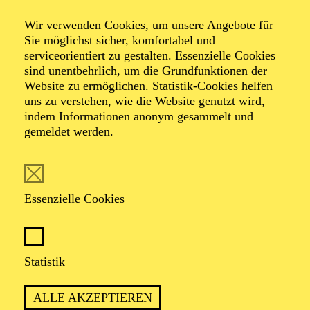
wo sie an der Universität Hildesheim „Center for world
Music“ (2019 - 2022) studierte. Seither arbeitet sie als
Wir verwenden Cookies, um unsere Angebote für
freischaffende Musikerin und Sängerin wie u.a. am
Sie möglichst sicher, komfortabel und
Theater Bonn und am Theater Osnabrück.
serviceorientiert zu gestalten. Essenzielle Cookies
sind unentbehrlich, um die Grundfunktionen der
Website zu ermöglichen. Statistik-Cookies helfen
Mehr anzeigen
uns zu verstehen, wie die Website genutzt wird,
indem Informationen anonym gesammelt und
gemeldet werden.
AKTUELLE PRODUKTIONEN
Essenzielle Cookies
Musiker*innen
ISTANBUL
Statistik
ALLE AKZEPTIEREN