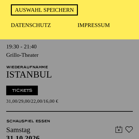
TERMINE UND TICKETS
AUSWAHL SPEICHERN
SCHAUSPIEL ESSEN
DATENSCHUTZ
IMPRESSUM
Samstag
24.10.2026
19:30 - 21:40
Grillo-Theater
WIEDERAUFNAHME
ISTANBUL
TICKETS
31,00
29,00
22,00
16,00
€
SCHAUSPIEL ESSEN
Samstag
31.10.2026