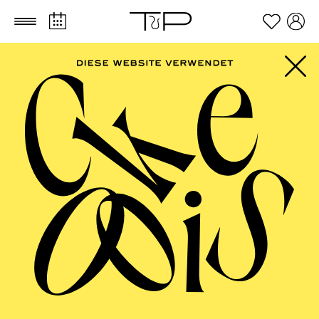
Zum Hauptinhalt springen
Zum Footer springen
Ceren Bozkurt
VITA
Ceren Bozkurt, *1994 in Malatya, machte bereits mit
13 Jahren erste professionelle Erfahrungen auf der
„Malatya Inönü Universität - State Consevatory
(Türkei)“. Dort erlernte sie ihr erstes klassisches
Hauptinstrument Cello. Weitere Instrumente wie: Saz
(Baglama), Gitarre, Kaval (Hirtenflöte), Mey-Duduk
(Blasinstrument) und Kabak-Kemane
(Streichinstrument) folgten autodidaktisch. An der
Erzincan Universität studierte sie Musik auf Lehramt.
Für das Masterstudium zog sie 2017 nach Deutschland,