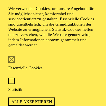
Riemenschneider und Caner Akdeniz zusammen und
Wir verwenden Cookies, um unsere Angebote für
Fotograf*innen wie Omid Aghdami, Dome Darko und
Sie möglichst sicher, komfortabel und
Felix Bernason. Seine Arbeiten erscheinen unter
serviceorientiert zu gestalten. Essenzielle Cookies
anderem in Magazinen wie The Kunst Magazine,
sind unentbehrlich, um die Grundfunktionen der
Schön! und TUSH.
Website zu ermöglichen. Statistik-Cookies helfen
uns zu verstehen, wie die Website genutzt wird,
indem Informationen anonym gesammelt und
gemeldet werden.
AKTUELLE PRODUKTIONEN
Kostüme
Essenzielle Cookies
ISTANBUL
Statistik
ALLE AKZEPTIEREN
TERMINE UND TICKETS