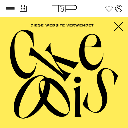
Zum Hauptinhalt springen
Zum Footer springen
Emir Medić
Kostümbildner
VITA
Emir Medić ist ein deutsch-bosnischer Kostümbildner
und Modedesigner für Theater-, Musik- und
Fotoproduktionen. Seine Entwürfe, etwa fürs
Schauspielhaus Zürich, Junges Schauspielhaus
Hamburg, Schauspielhaus Bochum und Schauspiel
Essen, spiegeln oft die schöpferische Zerrissenheit
zwischen Kulturen, Tradition und Erneuerung und sind
auch Ausdruck von Vielfalt. Medić arbeitet mit
Regisseur*innen Selen Kara, Alexander