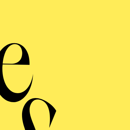
Die außerg
Essene
Klas
E