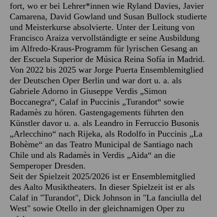
fort, wo er bei Lehrer*innen wie Ryland Davies, Javier
Camarena, David Gowland und Susan Bullock studierte
und Meisterkurse absolvierte. Unter der Leitung von
Francisco Araiza vervollständigte er seine Ausbildung
im Alfredo-Kraus-Programm für lyrischen Gesang an
der Escuela Superior de Música Reina Sofía in Madrid.
Von 2022 bis 2025 war Jorge Puerta Ensemblemitglied
der Deutschen Oper Berlin und war dort u. a. als
Gabriele Adorno in Giuseppe Verdis „Simon
Boccanegra“, Calaf in Puccinis „Turandot“ sowie
Radamès zu hören. Gastengagements führten den
Künstler davor u. a. als Leandro in Ferruccio Busonis
„Arlecchino“ nach Rijeka, als Rodolfo in Puccinis „La
Bohème“ an das Teatro Municipal de Santiago nach
Chile und als Radamès in Verdis „Aida“ an die
Semperoper Dresden.
Seit der Spielzeit 2025/2026 ist er Ensemblemitglied
des Aalto Musiktheaters. In dieser Spielzeit ist er als
Calaf in "Turandot", Dick Johnson in "La fanciulla del
West" sowie Otello in der gleichnamigen Oper zu