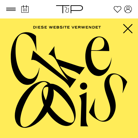
Zum Hauptinhalt springen
Zum Footer springen