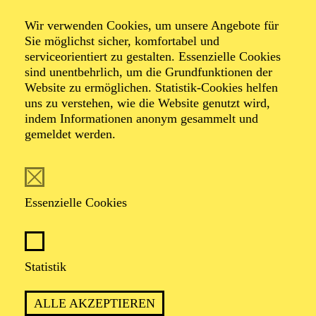
Wir verwenden Cookies, um unsere Angebote für
Sie möglichst sicher, komfortabel und
serviceorientiert zu gestalten. Essenzielle Cookies
sind unentbehrlich, um die Grundfunktionen der
Website zu ermöglichen. Statistik-Cookies helfen
uns zu verstehen, wie die Website genutzt wird,
Foto: Benne Ochs
indem Informationen anonym gesammelt und
gemeldet werden.
Jorge Puerta
Tenor
Essenzielle Cookies
VITA
Statistik
Der in Venezuela geborene Tenor Jorge Puerta wurde
dank seiner herausragenden Stimme schon früh Teil des
ALLE AKZEPTIEREN
Simón Bolívar National Youth Choir of Venezuela, der