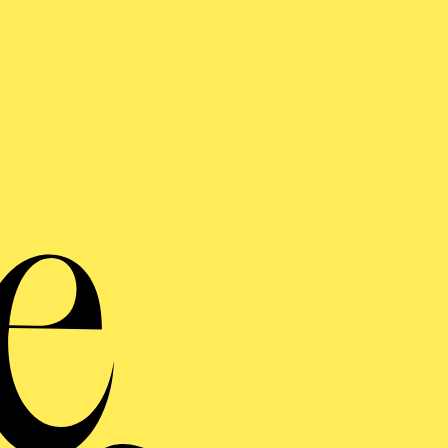
Porträt 
K
Le G
Werke von Astor Piaz
Maur