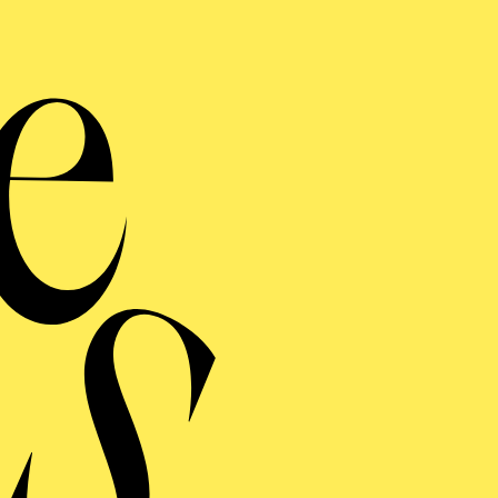
Ma
C
El