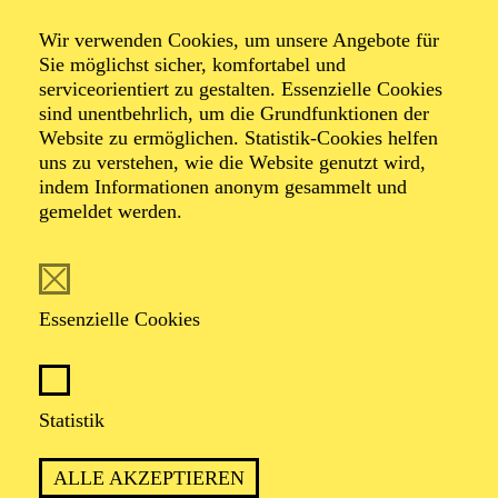
Music Lectures
Wir verwenden Cookies, um unsere Angebote für
Sie möglichst sicher, komfortabel und
serviceorientiert zu gestalten. Essenzielle Cookies
Einführung in den Barock (1. Teil)
sind unentbehrlich, um die Grundfunktionen der
Website zu ermöglichen. Statistik-Cookies helfen
uns zu verstehen, wie die Website genutzt wird,
indem Informationen anonym gesammelt und
TICKETS
gemeldet werden.
Essenzielle Cookies
TERMIN
Samstag 3. Oktober 2026
Statistik
1 Stunde, keine Pause
ALLE AKZEPTIEREN