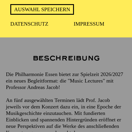
AUSWAHL SPEICHERN
Ganz neu in dieser Spielzeit: die "Music Lectures" mit
Prof. Andreas Jacob. An fünf Terminen führt er jeweils
DATENSCHUTZ
IMPRESSUM
vor dem Konzert in eine Epoche der Musikgeschichte
ein. Die Kosten pro Einheit betragen 5,- €.
Beschreibung
Die Philharmonie Essen bietet zur Spielzeit 2026/2027
ein neues Begleitformat: die "Music Lectures" mit
Professor Andreas Jacob!
An fünf ausgewählten Terminen lädt Prof. Jacob
jeweils vor dem Konzert dazu ein, in eine Epoche der
Musikgeschichte einzutauchen. Mit fundierten
Einblicken und spannenden Hintergründen eröffnet er
neue Perspektiven auf die Werke des anschließenden