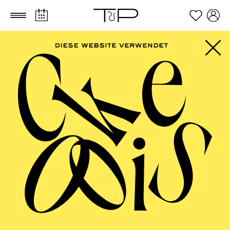
Zum Hauptinhalt springen
Zum Footer springen
PHILHARMONIE
ESSEN
Philharmonie entdecken