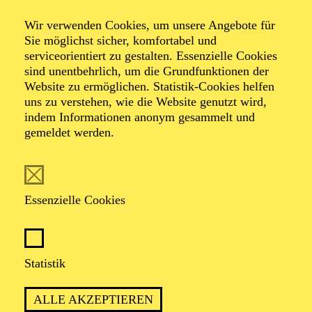
Wir verwenden Cookies, um unsere Angebote für
Sie möglichst sicher, komfortabel und
Foto: Urban Ruths
serviceorientiert zu gestalten. Essenzielle Cookies
sind unentbehrlich, um die Grundfunktionen der
Website zu ermöglichen. Statistik-Cookies helfen
Gerry Hungbauer
uns zu verstehen, wie die Website genutzt wird,
indem Informationen anonym gesammelt und
gemeldet werden.
VITA
Gerry Hungbauer wurde durch seine durchgehende
Essenzielle Cookies
Rolle des Martin von Beyenbach in der Daily Soap
„Verbotene Liebe“ und später als Thomas Jansen in der
ARD-Telenovela „Rote Rosen“ bundesweit bekannt.
Er absolvierte seine Schauspielausbildung bei Ursula
Statistik
Neureuther, Anneliese Hofmann de Boer in seiner
Heimatstadt München, und war anschließend im
ALLE AKZEPTIEREN
Ensemble des Pfalztheaters Kaiserslautern sowie des