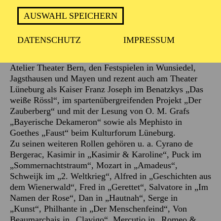
Badischen Staatstheaters Karlsruhe engagiert.
Außerdem gastierte er am Alten Schauspielhaus
AUSWAHL SPEICHERN
Stuttgart, der Neuen Schaubühne München, der
Komödie am Marquard, dem Fritz Rémond Theater
DATENSCHUTZ
IMPRESSUM
Frankfurt, den Hamburger Kammerspielen, der
Komödie Düsseldorf, der Landesbühne Hannover, dem
Atelier Theater Bern, den Festspielen in Wunsiedel,
Jagsthausen und Mayen und rezent auch am Theater
Lüneburg als Kaiser Franz Joseph im Benatzkys „Das
weiße Rössl“, im spartenübergreifenden Projekt „Der
Zauberberg“ und mit der Lesung von O. M. Grafs
„Bayerische Dekameron“ sowie als Mephisto in
Goethes „Faust“ beim Kulturforum Lüneburg.
Zu seinen weiteren Rollen gehören u. a. Cyrano de
Bergerac, Kasimir in „Kasimir & Karoline“, Puck im
„Sommernachtstraum“, Mozart in „Amadeus“,
Schweijk im „2. Weltkrieg“, Alfred in „Geschichten aus
dem Wienerwald“, Fred in „Gerettet“, Salvatore in „Im
Namen der Rose“, Dan in „Hautnah“, Serge in
„Kunst“, Philhante in „Der Menschenfeind“, Von
Beaumarchais in „Clavigo“, Mercutio in „Romeo &