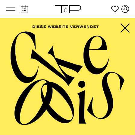
Zum Hauptinhalt springen
Zum Footer springen