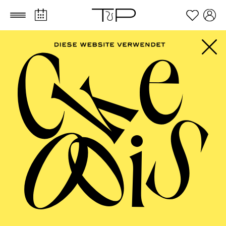
Zum Hauptinhalt springen
Zum Footer springen