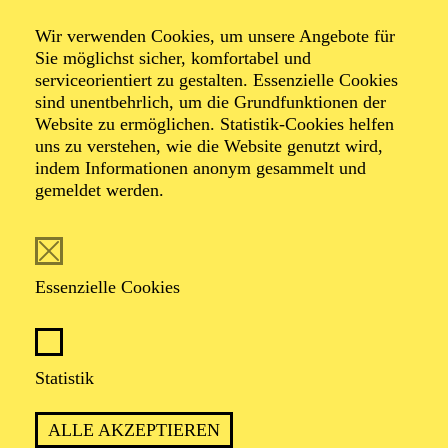
Wir verwenden Cookies, um unsere Angebote für
Sie möglichst sicher, komfortabel und
serviceorientiert zu gestalten. Essenzielle Cookies
sind unentbehrlich, um die Grundfunktionen der
Website zu ermöglichen. Statistik-Cookies helfen
uns zu verstehen, wie die Website genutzt wird,
Foto: Jan Frankl
indem Informationen anonym gesammelt und
gemeldet werden.
Alfred Mayerhofer
Bühnenbild, Kostüme, Video, Licht
Essenzielle Cookies
VITA
Statistik
Der österreichische Kostümbildner entwirft seit 1992
Kostüme für zahlreiche Schauspiel- und Musiktheater-
ALLE AKZEPTIEREN
Projekte sowie Kino- und TV-Filme. Eine enge