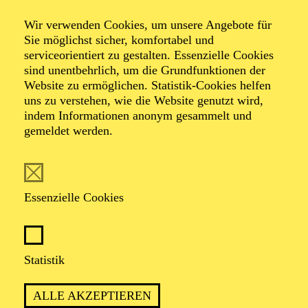
Stock­hausen „Inori“
Wir verwenden Cookies, um unsere Angebote für
Sie möglichst sicher, komfortabel und
serviceorientiert zu gestalten. Essenzielle Cookies
sind unentbehrlich, um die Grundfunktionen der
Website zu ermöglichen. Statistik-Cookies helfen
TICKETS
uns zu verstehen, wie die Website genutzt wird,
indem Informationen anonym gesammelt und
gemeldet werden.
TERMIN
Essenzielle Cookies
Freitag 30. Oktober 2026
1 Stunde 30 Minuten, keine Pause
Statistik
ALLE AKZEPTIEREN