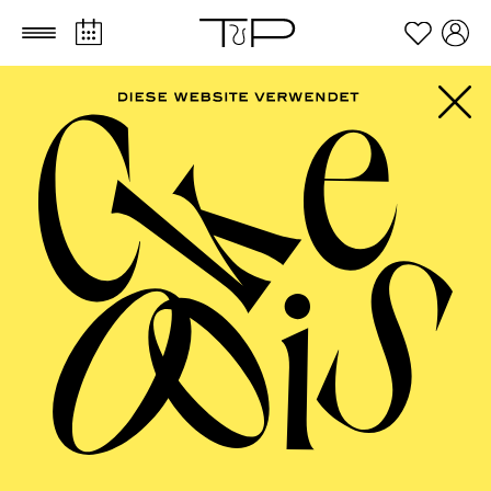
Zum Hauptinhalt springen
Zum Footer springen
PHILHARMONIE
ESSEN
Große Orchester · NOW! Transzendenz