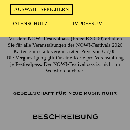
Auftaktperformance in der Essener Innenstadt
Mit Teilnehmenden verschiedener Workshops und der
AUSWAHL SPEICHERN
Gesellschaft für Neue Musik Ruhr
DATENSCHUTZ
IMPRESSUM
Veranstaltungsende ca. 22:00 Uhr
Mit dem NOW!-Festivalpass (Preis: € 30,00) erhalten
Sie für alle Veranstaltungen des NOW!-Festivals 2026
Karten zum stark vergünstigten Preis von € 7,00.
Die Vergünstigung gilt für eine Karte pro Veranstaltung
je Festivalpass. Der NOW!-Festivalpass ist nicht im
Webshop buchbar.
GESELLSCHAFT FÜR NEUE MUSIK RUHR
Beschreibung