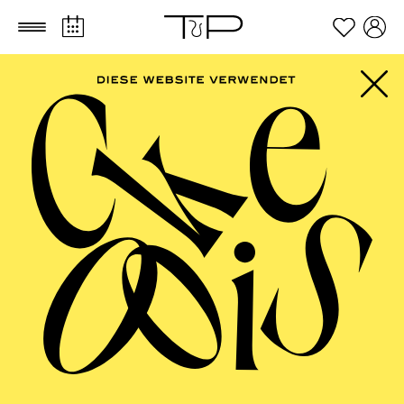
Zum Hauptinhalt springen
Zum Footer springen
PHILHARMONIE
ESSEN
NOW! Transzendenz