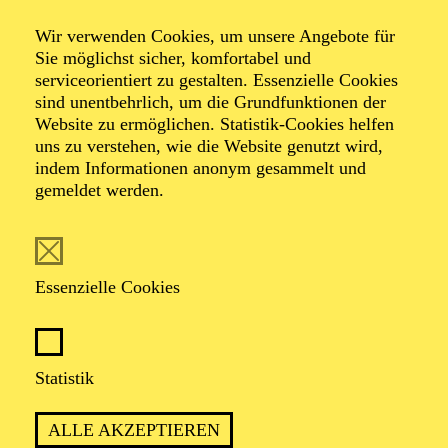
NOW! Vor Ort
Wir verwenden Cookies, um unsere Angebote für
Sie möglichst sicher, komfortabel und
serviceorientiert zu gestalten. Essenzielle Cookies
sind unentbehrlich, um die Grundfunktionen der
Veranstalter: Eine Kooperation der Philharmonie Essen
Website zu ermöglichen. Statistik-Cookies helfen
mit der Gesellschaft für Neue Musik Ruhr
uns zu verstehen, wie die Website genutzt wird,
indem Informationen anonym gesammelt und
gemeldet werden.
TERMINE
Essenzielle Cookies
TERMIN
Samstag 24. Oktober 2026
Statistik
ALLE AKZEPTIEREN