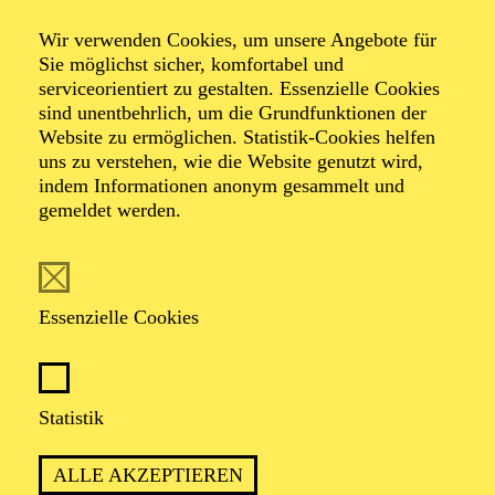
Wir verwenden Cookies, um unsere Angebote für
Sie möglichst sicher, komfortabel und
serviceorientiert zu gestalten. Essenzielle Cookies
sind unentbehrlich, um die Grundfunktionen der
Gabriele
Website zu ermöglichen. Statistik-Cookies helfen
Rupprecht
uns zu verstehen, wie die Website genutzt wird,
indem Informationen anonym gesammelt und
gemeldet werden.
VITA
Die gebürtige Bremerin ist nach ihrer Assistenzzeit in
Essenzielle Cookies
Hamburg, Paris und München seit 1993 als
freischaffende Kostümbildnerin tätig. Sie arbeitete u. a.
in Österreich beim Steirischen Herbst in Graz und am
Landestheater Linz, am Landestheater Salzburg und der
Statistik
Oper Graz. In Ungarn gastierte sie an der Ungarischen
Staatsoper Budapest, in der Schweiz am Theater Basel,
ALLE AKZEPTIEREN
dem Stadttheater Bern, sowie dem Luzerner Theater. In