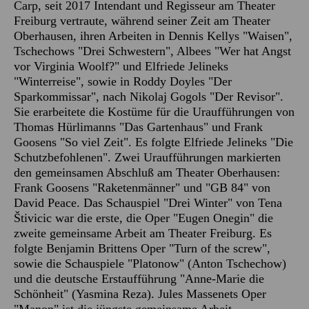
Carp, seit 2017 Intendant und Regisseur am Theater
Freiburg vertraute, während seiner Zeit am Theater
Oberhausen, ihren Arbeiten in Dennis Kellys "Waisen",
Tschechows "Drei Schwestern", Albees "Wer hat Angst
vor Virginia Woolf?" und Elfriede Jelineks
"Winterreise", sowie in Roddy Doyles "Der
Sparkommissar", nach Nikolaj Gogols "Der Revisor".
Sie erarbeitete die Kostüme für die Uraufführungen von
Thomas Hürlimanns "Das Gartenhaus" und Frank
Goosens "So viel Zeit". Es folgte Elfriede Jelineks "Die
Schutzbefohlenen". Zwei Uraufführungen markierten
den gemeinsamen Abschluß am Theater Oberhausen:
Frank Goosens "Raketenmänner" und "GB 84" von
David Peace. Das Schauspiel "Drei Winter" von Tena
Štivicic war die erste, die Oper "Eugen Onegin" die
zweite gemeinsame Arbeit am Theater Freiburg. Es
folgte Benjamin Brittens Oper "Turn of the screw",
sowie die Schauspiele "Platonow" (Anton Tschechow)
und die deutsche Erstaufführung "Anne-Marie die
Schönheit" (Yasmina Reza). Jules Massenets Oper