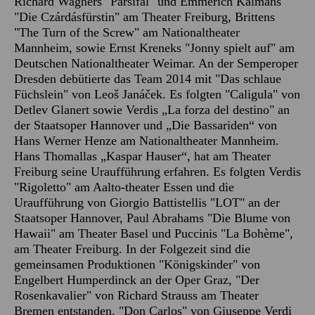
Richard Wagners "Parsifal" und Emmerich Kálmáns
"Die Czárdásfürstin" am Theater Freiburg, Brittens
"The Turn of the Screw" am Nationaltheater
Mannheim, sowie Ernst Kreneks "Jonny spielt auf" am
Deutschen Nationaltheater Weimar. An der Semperoper
Dresden debütierte das Team 2014 mit "Das schlaue
Füchslein" von Leoš Janáček. Es folgten "Caligula" von
Detlev Glanert sowie Verdis „La forza del destino" an
der Staatsoper Hannover und „Die Bassariden“ von
Hans Werner Henze am Nationaltheater Mannheim.
Hans Thomallas „Kaspar Hauser“, hat am Theater
Freiburg seine Uraufführung erfahren. Es folgten Verdis
"Rigoletto" am Aalto-theater Essen und die
Uraufführung von Giorgio Battistellis "LOT" an der
Staatsoper Hannover, Paul Abrahams "Die Blume von
Hawaii" am Theater Basel und Puccinis "La Bohème",
am Theater Freiburg. In der Folgezeit sind die
gemeinsamen Produktionen "Königskinder" von
Engelbert Humperdinck an der Oper Graz, "Der
Rosenkavalier" von Richard Strauss am Theater
Bremen entstanden. "Don Carlos" von Giuseppe Verdi