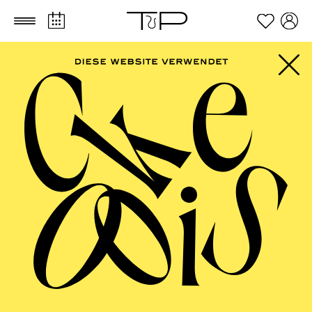
Zum Hauptinhalt springen
Zum Footer springen