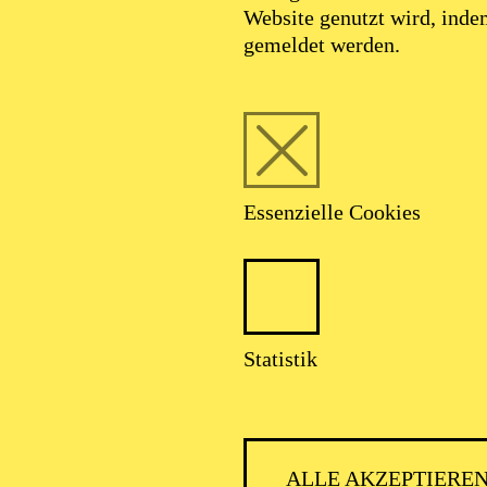
erte. Seine Ausbildung als Dirigent erhielt er anschließ
Website genutzt wird, ind
n den Dirigenten seither an viele italienischen Opernh
gemeldet werden.
nalen Bühnen wie der Metropolitan Opera in New York,
Teatre de Liceu in Barcelona, dem Concertgebouw in 
 der Opera Bastille in Paris, am Bolschoi-Theater in 
erlin, Hamburg und München, in Tokio, Oslo, Brüssel,
rger Festspielen, dem Glyndebourne Festival, den Brege
estival in Pesaro.
Essenzielle Cookies
ffens ist das große italienischen Repertoire, von Moza
erismo. Außerdem spielte er Ur- und Erstaufführungen 
AXOS
und
DECCA
auf CD und DVD ein.
gkeit führt ihn zudem vermehrt nach Japan, aber auch
harmonikern, dem Detroit Symphony Orchestra, dem O
Statistik
National Orchestra von Turin, dem Nederlands Radi
hony Orchestra.
Paolo Carignani Generalmusikdirektor der Oper Frankf
 Gastdirigent der Königlich Dänischen Oper und Kapell
erte. In der Spielzeit 2018/2019 debütierte er am Teatro
ALLE AKZEPTIERE