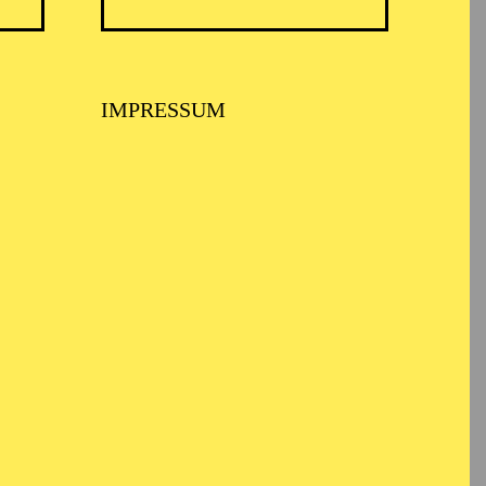
ra
, und war regelmäßig
er MET zu erleben. In
in Zürich,
La forza del
2025 stand er erneut am
IMPRESSUM
e
, am Theater Hannover
 in Genf in
La Traviata
am Aalto-Theater.
A