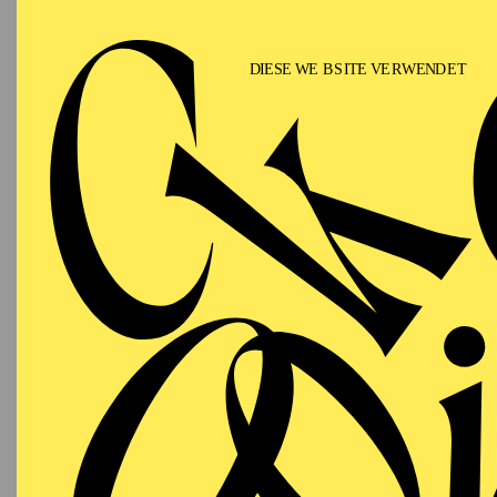
Neuproduktion von
Ali
in Kopenhagen, München
der Saison 2022/2023 di
destino
in Berlin und
T
Theater Kopenhagen fü
für
Aida
und
Tosca
und 
und in Hamburg in
La f
In der Spielzeit 2025/