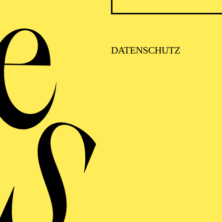
 Baba e i 40 ladroni
, am Bolshoi in
Un ballo in masche
, Wien, Bolshoi, Antwerpen, Sydney, Zürich und an d
rigierte er
Aida
in Sydney und an der MET,
Trovatore
raviata
und
Aida
in Kopenhagen. In der Spielzeit 2024/
DATENSCHUTZ
r
Cenerentola
,
Madama Butterfly
und
Tristan und Isold
in Toronto für
Nabucco
auf dem Podium. Zudem war er
anciulla del West
zu erleben.
2026 dirigiert er die Wiederaufnahme von Verdis
Otello
FOLGE UNS AUF SOCIAL MEDI