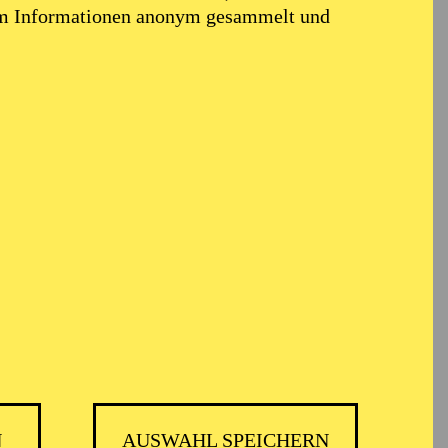
end bei Alceo Galliera.
em Informationen anonym gesammelt und
äusern und an
 dem Teatro alla Scala
Amsterdam, dem Royal
Moskau, an den
 Antwerpen, Toronto und
nzer Festspielen und
rt über Belcanto bis
selten gespielter Opern
 zu Zusammenarbeiten
rchester des NDR,
o Symphony Orchestra
urt.
e in Kopenhagen, wo er
 alla Scala mit einer
N
AUSWAHL SPEICHERN