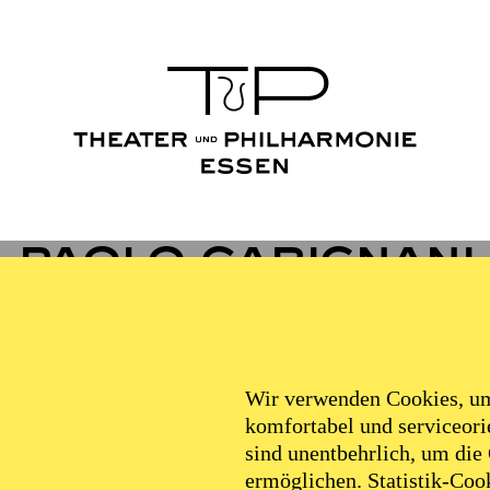
Paolo Carignani
VITA
Wir verwenden Cookies, um 
komfortabel und serviceorie
sind unentbehrlich, um die
 in Mailand geboren, wo er am Konservatorium
Giusepp
ermöglichen. Statistik-Cook