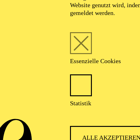
Wien und der Royal Academy of Music in London. Sie spi
Website genutzt wird, ind
orona
für das Teatro Barocco in Burg Perchtoldsdorf, K
gemeldet werden.
1) und L'Enfant in Ravels
L'Enfant et les sortilèges
(20
ss (
Dido und Aeneas
) beim Ryedale Festival 2019. An 
 2023 in der Weltpremiere von Sciarrinos
Venere e Ado
s beim Festival und auf der Tournee. Als erfahrene Ko
en aufgetreten, darunter Händels
Messias
, zuletzt mit d
ndels
Israel in Egypt
, Coplands
In the beginning
, Bachs
Essenzielle Cookies
oráks
Stabat Mater
und Mozarts c-Moll-Messe. Rosamo
 für das Fach Lied; Höhepunkte waren Liederabende i
t für Musiktheater in Wien sowie im Schumannhaus in L
sie bei Helmut Deutsch, Christoph Pregardien (London 
elt den zweiten Preis beim Hurn Court Gesangswettbew
Statistik
t-Wettbewerb 2018 mit einer lobenden Erwähnung ausg
ALLE AKZEPTIERE