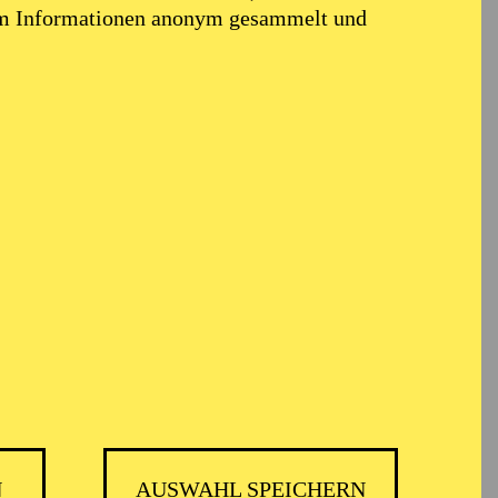
elte die Rolle der
em Informationen anonym gesammelt und
omponist in Strauss'
20) im Theater
der Staatsoper
ne
. 2022 sang sie mit
nzertsängerin ist sie
em Royal Scottish
 Weihnachtsoratorium,
nd Thomas hat eine
m Bösendorfer Salon
eipzig.
Song Festival) und
erb 2023 und wurde
ezeichnet.
N
AUSWAHL SPEICHERN