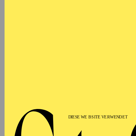
darstellende Kunst in 
Asteria in Glucks
La C
Ariadne auf Naxos
(202
Schönbrunn und Sorcere
Hamburg debütierte sie
dem Glyndebourne Choru
als Solistin in Oratori
National Orchestra, Hä
Duruflés Requiem, Dv
besondere Leidenschaft
und in der Gesellschaf
Meisterkurse besuchte 
Justus Zeyen. Sie erhi
beim Nationalen Mozar