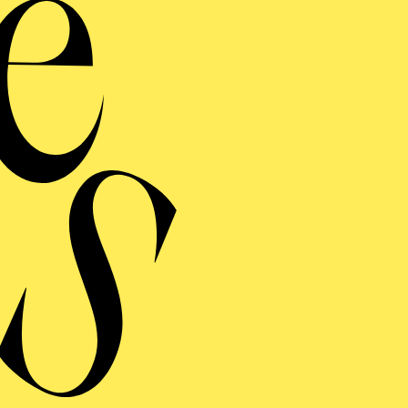
en Abschluss im Jahr 2021, ebenfalls mit Bestnote.
urde Atsuko Ota außerdem durch Pianisten wie Arnulf 
 Bogner und Martin Helmchen, im Fach Liedgestaltung
von Prof. Anthony Spiri, sowie im Fach Dirigieren v
chen Laufbahn als Klavierbegleiterin wirkte sie erfol
nen, Konzerten und Wettbewerben mit:
tsuko Ota als Chorkorrepetitorin am Theater Aachen tät
e dort die Akademie als Korrepetitorin und wurde aufgr
iktheaterproduktion im Herbst 2021 befristet als Gastk
022 war sie Mitglied des Opernstudios NRW und ist seit
titorin am Aalto-Musiktheater in Essen verpflichtet. 
unde des Belvedere Singing Competition 2022 mit und w
ettbewerbs eingeladen.
ab Atsuko Ota bereits während ihrer Zeit in Japan als 