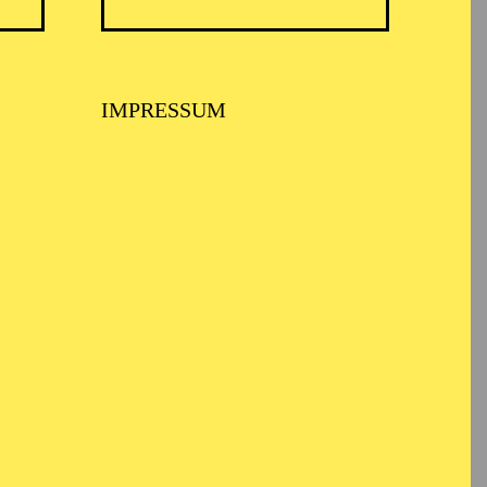
IMPRESSUM
jungen Alter von fünf
chem Abschluss ihrer
avier (Bachelor und
r herausragenden
ie ihr Studium mit
eutschland, um an der
ei Prof. U. Eisenlohr)
 nach dem
ei Prof. Stephan E.