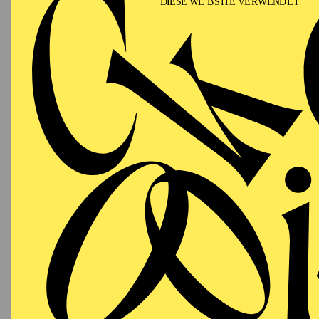
Wehr. Hier erwarb sie d
Künstlerisch geprägt w
Damgaard, Prof. Ferenc
Irmer, in Kammermusik 
Während ihrer umfangrei
Musiktheaterproduktio
Von 2019 bis 2021 war A
2020/21 absolvierte si
Fähigkeiten für die Mus
eingestellt.
In der Spielzeit 2021/2
2022/2023 als Solo-Repe
Pianistin bei der Vorr
Finalrunde desselben W
Ihr erworbenes Wissen g