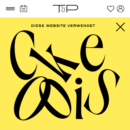
Zum Hauptinhalt springen
Zum Footer springen