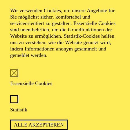
Wir verwenden Cookies, um unsere Angebote für
Sie möglichst sicher, komfortabel und
serviceorientiert zu gestalten. Essenzielle Cookies
sind unentbehrlich, um die Grundfunktionen der
Roland Schwab
Website zu ermöglichen. Statistik-Cookies helfen
uns zu verstehen, wie die Website genutzt wird,
indem Informationen anonym gesammelt und
gemeldet werden.
VITA
Der Münchner Roland Schwab studierte Musiktheater-
Regie in Hamburg bei Götz Friedrich. Als freier
Essenzielle Cookies
Opernregisseur ist er seitdem an vielen internationalen
Bühnen tätig. Am Aalto-Theater inszenierte er in den
letzten Jahren „Otello“ von Giuseppe Verdi, „I
Pagliacci“ von Ruggero Leoncavallo sowie „Il Trittico“
Statistik
von Giacomo Puccini. Wichtige und viel besprochene
Produktionen sind seine Inszenierungen für die
Felsenreitschule Salzburg („Lohengrin“), für die
ALLE AKZEPTIEREN