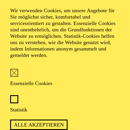
Wir verwenden Cookies, um unsere Angebote für
Sie möglichst sicher, komfortabel und
serviceorientiert zu gestalten. Essenzielle Cookies
sind unentbehrlich, um die Grundfunktionen der
Website zu ermöglichen. Statistik-Cookies helfen
uns zu verstehen, wie die Website genutzt wird,
Foto: Stefano Schröter
indem Informationen anonym gesammelt und
gemeldet werden.
Ruth Stofer
Essenzielle Cookies
VITA
Ruth Stofer studierte Kunst und Medien an der Zürcher
Statistik
Hochschule der Künste. Nach ihrem Masterabschluss
im Jahr 2010 arbeitete sie als Videotechnikerin am
ALLE AKZEPTIEREN
Schauspielhaus Zürich und wirkte bei zahlreichen