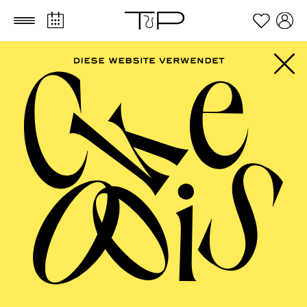
Zum Hauptinhalt springen
Zum Footer springen