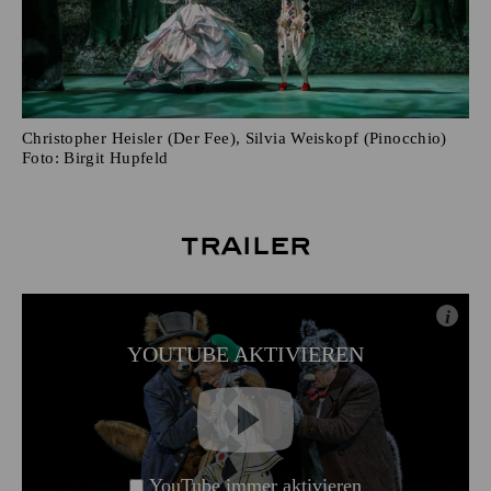
Christopher Heisler (Der Fee), Silvia Weiskopf (Pinocchio)
Foto:
Birgit Hupfeld
Trailer
i
YOUTUBE AKTIVIEREN
YouTube immer aktivieren