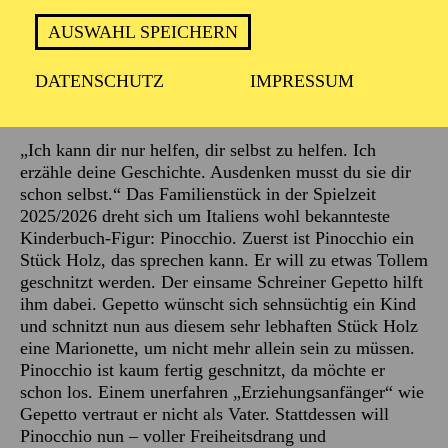
AUSWAHL SPEICHERN
DATENSCHUTZ
IMPRESSUM
Beschreibung
„Ich kann dir nur helfen, dir selbst zu helfen. Ich
erzähle deine Geschichte. Ausdenken musst du sie dir
schon selbst.“ Das Familienstück in der Spielzeit
2025/2026 dreht sich um Italiens wohl bekannteste
Kinderbuch-Figur: Pinocchio. Zuerst ist Pinocchio ein
Stück Holz, das sprechen kann. Er will zu etwas Tollem
geschnitzt werden. Der einsame Schreiner Gepetto hilft
ihm dabei. Gepetto wünscht sich sehnsüchtig ein Kind
und schnitzt nun aus diesem sehr lebhaften Stück Holz
eine Marionette, um nicht mehr allein sein zu müssen.
Pinocchio ist kaum fertig geschnitzt, da möchte er
schon los. Einem unerfahren „Erziehungsanfänger“ wie
Gepetto vertraut er nicht als Vater. Stattdessen will
Pinocchio nun – voller Freiheitsdrang und