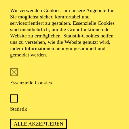
Wir verwenden Cookies, um unsere Angebote für
Sie möglichst sicher, komfortabel und
serviceorientiert zu gestalten. Essenzielle Cookies
sind unentbehrlich, um die Grundfunktionen der
Dirk Haubrich
Website zu ermöglichen. Statistik-Cookies helfen
uns zu verstehen, wie die Website genutzt wird,
indem Informationen anonym gesammelt und
gemeldet werden.
VITA
Dirk Haubrich wurde 1966 in Saarbrücken geboren und
studierte Komposition und Improvisation bei Philip
Essenzielle Cookies
Wachsmann in London. Ab 1993 studierte er am
Koninklijk Conservatorium Den Haag Elektronische
Komposition bei Clarence Barlow und Joel Ryan. Seit
seinem Abschluss 1998 komponiert er für Ballett und
Statistik
zeitgenössischen Tanz. Sein Interesse dafür begann
1995 mit „Eidos : Telos“ für das Ballett Frankfurt und
William Forsythe. 2000-2010 entstanden
ALLE AKZEPTIEREN