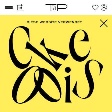
Zum Hauptinhalt springen
Zum Footer springen