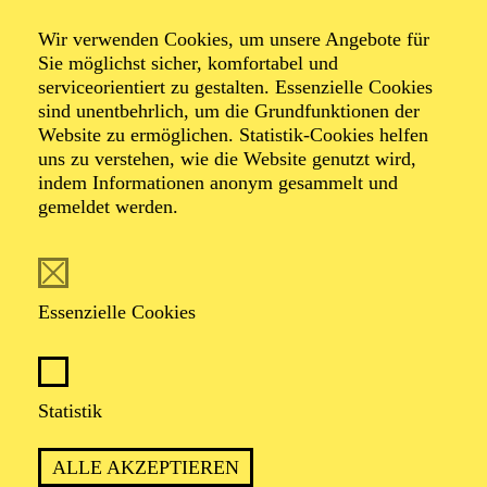
Wir verwenden Cookies, um unsere Angebote für
Oper in drei Akten von Giuseppe Verdi
Sie möglichst sicher, komfortabel und
Libretto von Francesco Maria Piave
serviceorientiert zu gestalten. Essenzielle Cookies
sind unentbehrlich, um die Grundfunktionen der
Website zu ermöglichen. Statistik-Cookies helfen
TICKETS
uns zu verstehen, wie die Website genutzt wird,
indem Informationen anonym gesammelt und
gemeldet werden.
EIN CLOWN SCHWÖRT RACHE
Essenzielle Cookies
PREMIERE
Statistik
20. September 2025
ALLE AKZEPTIEREN
WIEDERAUFNAHME