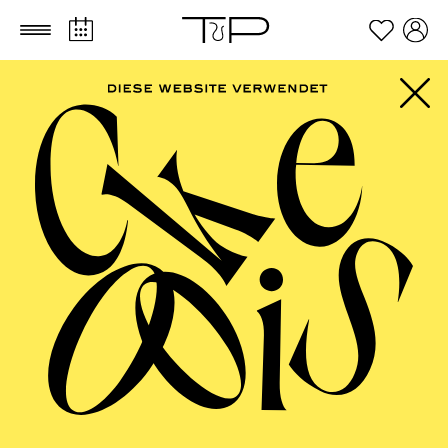
Zum Hauptinhalt springen
Zum Footer springen
AALTO MUSIKTHEATER
Rigo­letto