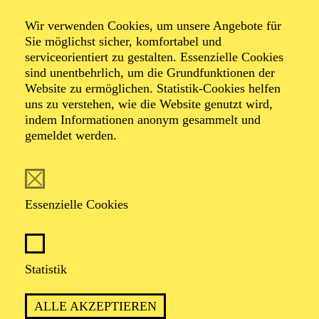
Wir verwenden Cookies, um unsere Angebote für
Oper in drei Akten von Giuseppe Verdi
Sie möglichst sicher, komfortabel und
Libretto von Francesco Maria Piave
serviceorientiert zu gestalten. Essenzielle Cookies
sind unentbehrlich, um die Grundfunktionen der
Website zu ermöglichen. Statistik-Cookies helfen
TICKETS
uns zu verstehen, wie die Website genutzt wird,
indem Informationen anonym gesammelt und
gemeldet werden.
EIN CLOWN SCHWÖRT RACHE
Essenzielle Cookies
PREMIERE
Statistik
20. September 2025
ALLE AKZEPTIEREN
WIEDERAUFNAHME