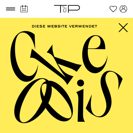
Zum Hauptinhalt springen
Zum Footer springen
AALTO MUSIKTHEATER
Rigo­letto