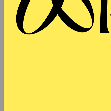
Thomas Mika has collab
Staatsballett Berlin, N
Street Dance Chicago, B
Estonian National Balle
Wiesbaden, Ballett Mann
His work has been prese
Nationaltheater Mannhe
Musiktheater im Revier
Seoul Arts Center, LG 
National Opera, Croati
the Royal Opera House
Ballet Australia, Balle