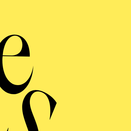
an führenden Theatern gezeigt, wie der Deutschen Oper
, Nationaltheater Mannheim, Staatstheater Wiesbaden, S
usiktheater im Revier, National Center of the Performi
oul Arts Center, der LG Art Center Seoul, der Ungaris
r, Estnischen Nationaloper, dem Wilma Theater Philade
lichen Opernhäusern von Antwerpen und Gent.
fassen Arbeiten mit dem Queensland Ballet in Australie
l Ballet und der Estnischen Nationaloper.
a includes set and costume design for modern and clas
 He studied opera direction at Hamburger Hochschule 
6, he created his first piece as a set and costume designe
with modern choreographers Alejandro Cerrudo, Edwar
 Nigris, Kevin O’Day, Tim Plegge, Sergej Vanaev and 
re Thomas Mika created the designs for “Onegin” and “R
y “Lady of the Camellias” by Derek Deane, “Don Quix
n by Nina Ananishvili, “Romeo and Juliet” by Ben Va
s Edur.