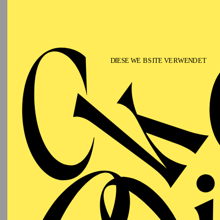
Seine Arbeiten werden 
Staatstheater Stuttgart
Aalto Theater Essen, M
Kong Culture Center, Se
Polnischen Nationalope
Chicago und den König
Zukünftige Projekte um
Paris, Birmingham Roya
The work of Thomas Mik
productions worldwide.
In 2006, in the age of 2
Berlin.He has worked 
Leo Mujic, Riccardo De
the classical repertoi
John Cranko followed b
Fadeechev and a versio
“Swan Lake” by Thoma