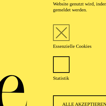
nschluss daran nahm er eine Tourneetätigkeit mit Groß
Website genutzt wird, ind
l Jackson) auf. Es folgte ein Engagement am Staatsthe
gemeldet werden.
ichtdesign des Musicals „Grease“ (Casey/Jacobs) verant
stadt absolvierte er eine Weiterbildung zum Beleuch
r-Schutzbeauftragten.
nhart als Beleuchtungsinspektor seine Tätigkeit an d
 die Assistenz des Technischen Direktors und ist seit
ungsabteilung an der Deutschen Oper am Rhein tätig. Al
Essenzielle Cookies
en namhafter Regisseur*innen, Choreograf*innen und 
en Produktionen der letzten Zeit zählt u. a. seine Lich
rfs Inszenierung „Der Ring des Nibelungen“ (Wagner).
Statistik
ALLE AKZEPTIERE