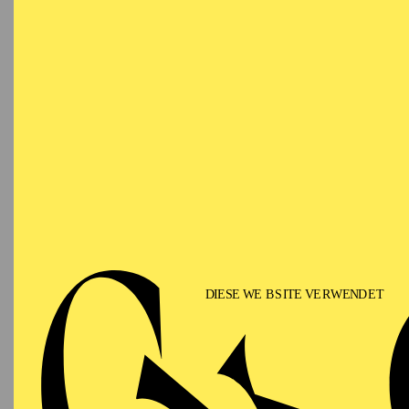
Theater Frankfurt. Im A
Tina Turner und Michae
nicht zuletzt für das L
Fachhochschule in Darm
Pyrotechniker und Lase
1995 begann Volker Wei
Rhein. 2001 übernahm er
als Leiter der Beleucht
seitdem die Konzeption
Szene. Zu den wichtigst
für Dietrich W. Hilsdo