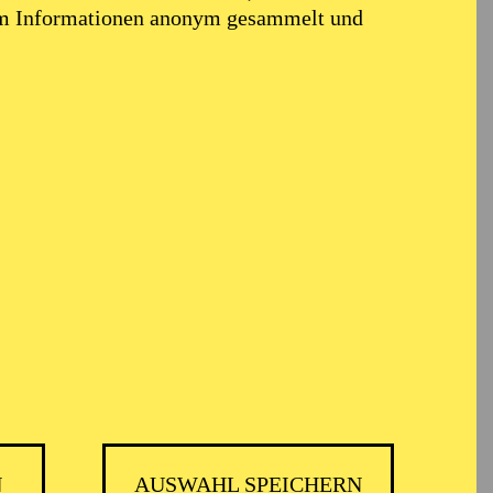
produktionen (u. a.
em Informationen anonym gesammelt und
ater Wiesbaden, wo er
wortlich war. An der
tungsmeister sowie zum
er Deutschen Oper am
 der Saison 2004/2005
s Lichtdesigner setzt er
Bühnenbildner*innen in
t- und Videokonzeption
N
AUSWAHL SPEICHERN