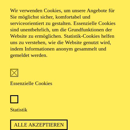
Schwein gehabt!
Wir verwenden Cookies, um unsere Angebote für
Eine musikalische Erzählung vom
Sie möglichst sicher, komfortabel und
serviceorientiert zu gestalten. Essenzielle Cookies
singenden Schwein
sind unentbehrlich, um die Grundfunktionen der
Website zu ermöglichen. Statistik-Cookies helfen
uns zu verstehen, wie die Website genutzt wird,
Eine musikalische Erzählung von dem Schwein
indem Informationen anonym gesammelt und
Musik von Douglas Victor Brown, Text von Hans-
gemeldet werden.
Jürgen Schatz
TICKETS
Essenzielle Cookies
Statistik
ALLE AKZEPTIEREN
Für Kinder ab 6 Jahren