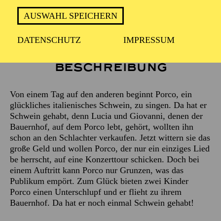
AUSWAHL SPEICHERN
DATENSCHUTZ
IMPRESSUM
Beschreibung
Von einem Tag auf den anderen beginnt Porco, ein
glückliches italienisches Schwein, zu singen. Da hat er
Schwein gehabt, denn Lucia und Giovanni, denen der
Bauernhof, auf dem Porco lebt, gehört, wollten ihn
schon an den Schlachter verkaufen. Jetzt wittern sie das
große Geld und wollen Porco, der nur ein einziges Lied
be herrscht, auf eine Konzerttour schicken. Doch bei
einem Auftritt kann Porco nur Grunzen, was das
Publikum empört. Zum Glück bieten zwei Kinder
Porco einen Unterschlupf und er flieht zu ihrem
Bauernhof. Da hat er noch einmal Schwein gehabt!