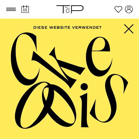
Zum Hauptinhalt springen
Zum Footer springen
AALTO MUSIKTHEATER
Jazz im Aalto