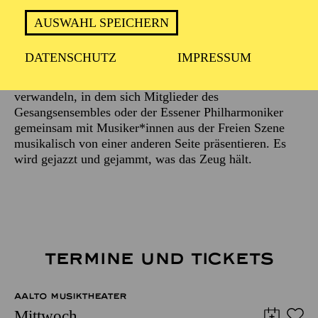
Beschreibung
AUSWAHL SPEICHERN
Schon lange ist es eine beliebte Tradition,
DATENSCHUTZ
IMPRESSUM
unterschiedliche Orte des Aalto-Theaters ein paar Mal
im Jahr einen Abend lang in einen Jazz-Club zu
verwandeln, in dem sich Mitglieder des
Gesangsensembles oder der Essener Philharmoniker
gemeinsam mit Musiker*innen aus der Freien Szene
musikalisch von einer anderen Seite präsentieren. Es
wird gejazzt und gejammt, was das Zeug hält.
TERMINE UND TICKETS
AALTO MUSIKTHEATER
Mittwoch