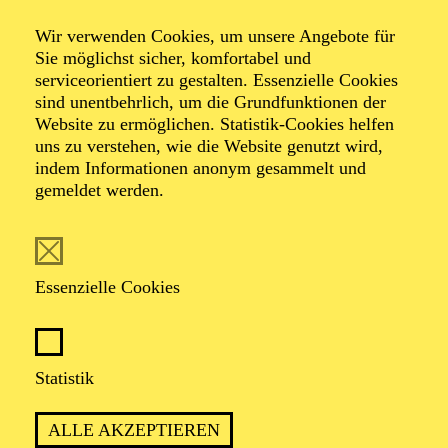
Summer Jazz
Wir verwenden Cookies, um unsere Angebote für
Sie möglichst sicher, komfortabel und
serviceorientiert zu gestalten. Essenzielle Cookies
Mit Mitgliedern des Aalto-Ensembles, der Essener
sind unentbehrlich, um die Grundfunktionen der
Philharmoniker sowie Musiker*innen aus der Freien
Website zu ermöglichen. Statistik-Cookies helfen
Szene
uns zu verstehen, wie die Website genutzt wird,
indem Informationen anonym gesammelt und
gemeldet werden.
TERMINE
Essenzielle Cookies
DAS AALTO-FOYER WIRD ZUM JAZZ-
CLUB
Statistik
ALLE AKZEPTIEREN