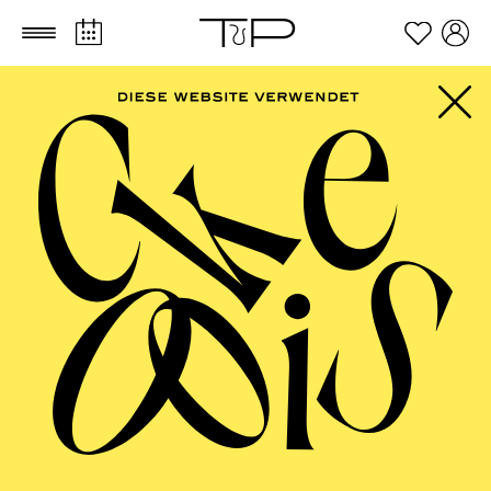
Zum Hauptinhalt springen
Zum Footer springen