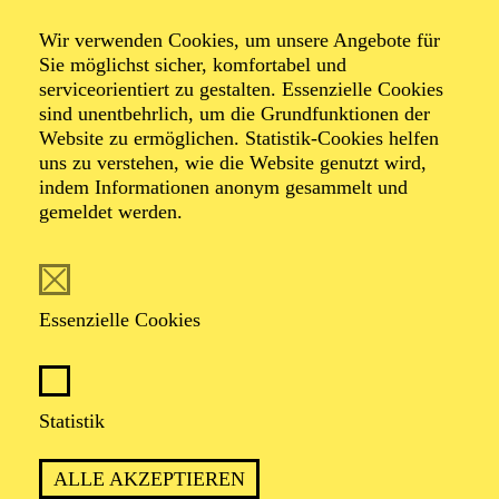
Wir verwenden Cookies, um unsere Angebote für
Sie möglichst sicher, komfortabel und
Foto: Johan Sandberg
serviceorientiert zu gestalten. Essenzielle Cookies
sind unentbehrlich, um die Grundfunktionen der
Website zu ermöglichen. Statistik-Cookies helfen
Ines Krug
uns zu verstehen, wie die Website genutzt wird,
indem Informationen anonym gesammelt und
Schauspiel-Ensemble
gemeldet werden.
VITA
Essenzielle Cookies
Ines Krug
wurde in Karlsruhe geboren. Nach einem
Studium der Anglistik und Romanistik, das sie bis zur
Zwischenprüfung durchzog, absolvierte sie ab 1986
ihre Schauspielausbildung an der Otto-Falckenberg-
Statistik
Schule in München. Bisherige Festengagements:
Städtische Bühnen Bielefeld, Stadttheater Konstanz,
ALLE AKZEPTIEREN
Theater der Stadt Heidelberg und Theater Krefeld