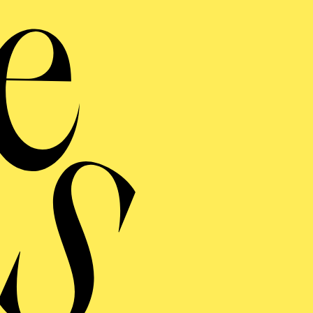
Th
Perso
the 