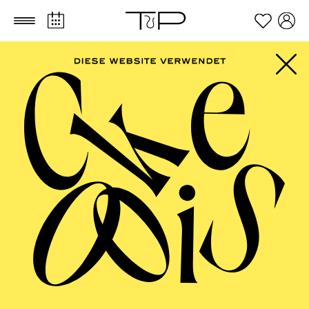
Zum Hauptinhalt springen
Zum Footer springen