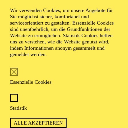
Wir verwenden Cookies, um unsere Angebote für
Sie möglichst sicher, komfortabel und
serviceorientiert zu gestalten. Essenzielle Cookies
sind unentbehrlich, um die Grundfunktionen der
Website zu ermöglichen. Statistik-Cookies helfen
uns zu verstehen, wie die Website genutzt wird,
Foto: Janine Kuehn
indem Informationen anonym gesammelt und
gemeldet werden.
Ketan Bhatti
Essenzielle Cookies
VITA
Ketan Bhatti ist ein Grenzgänger zwischen
Statistik
verschiedenen Genre- und Kulturwelten. Seine Arbeiten
reichen von zeitgenössischer Kammermusik, über
ALLE AKZEPTIEREN
experimentelles Musik- und Tanztheater, Bühnen- und