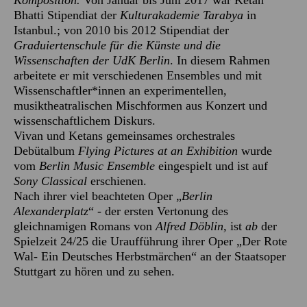
Komposition.
Von Januar bis Juni 2017 war Ketan
Bhatti Stipendiat der
Kulturakademie Tarabya
in
Istanbul.; von 2010 bis 2012 Stipendiat der
Graduiertenschule für die Künste und die
Wissenschaften der UdK Berlin
. In diesem Rahmen
arbeitete er mit verschiedenen Ensembles und mit
Wissenschaftler*innen an experimentellen,
musiktheatralischen Mischformen aus Konzert und
wissenschaftlichem Diskurs.
Vivan und Ketans gemeinsames orchestrales
Debütalbum
Flying Pictures at an Exhibition
wurde
vom
Berlin Music Ensemble
eingespielt und ist auf
Sony Classical
erschienen.
Nach ihrer viel beachteten Oper „
Berlin
Alexanderplatz
“ - der ersten Vertonung des
gleichnamigen Romans von
Alfred Döblin,
ist
ab
der
Spielzeit 24/25 die Uraufführung ihrer Oper „Der Rote
Wal- Ein Deutsches Herbstmärchen“ an der Staatsoper
Stuttgart zu hören und zu sehen.