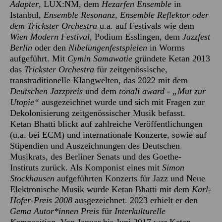
Adapter
, LUX:NM, dem
Hezarfen Ensemble
in
Istanbul,
Ensemble Resonanz, Ensemble Reflektor oder
dem Trickster Orchestra
u.a. auf Festivals wie dem
Wien Modern Festival,
Podium Esslingen, dem
Jazzfest
Berlin
oder den
Nibelungenfestspielen
in Worms
aufgeführt. Mit
Cymin Samawatie
gründete Ketan 2013
das
Trickster Orchestra
für zeitgenössische,
transtraditionelle Klangwelten, das 2022 mit dem
Deutschen Jazzpreis
und dem
tonali award - „Mut zur
Utopie“
ausgezeichnet wurde und sich mit Fragen zur
Dekolonisierung zeitgenössischer Musik befasst.
Ketan Bhatti blickt auf zahlreiche Veröffentlichungen
(u.a. bei ECM) und internationale Konzerte, sowie auf
Stipendien und Auszeichnungen des Deutschen
Musikrats, des Berliner Senats und des Goethe-
Instituts zurück. Als Komponist eines mit
Simon
Stockhausen
aufgeführten Konzerts für Jazz und Neue
Elektronische Musik wurde Ketan Bhatti mit dem
Karl-
Hofer-Preis 2008
ausgezeichnet. 2023 erhielt er den
Gema Autor*innen Preis
für
Interkulturelle