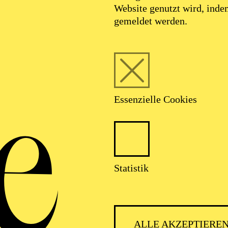
 Performance, Tanz, Theater, Film und Musik, u.a. mi
Website genutzt wird, ind
 Patrick Wengenroth an der Schaubühne, mit Damian
gemeldet werden.
an den Münchner Kammerspielen, mit Yael Ronen und
eit 2010 arbeitet er regelmäßig mit dem Performancek
shops und ist Lehrbeauftragter am Institut für Medien
Hildesheim. Seine Arbeiten wurden international auf za
Essenzielle Cookies
Statistik
FOLGE UNS AUF SOCIAL MEDI
ALLE AKZEPTIERE