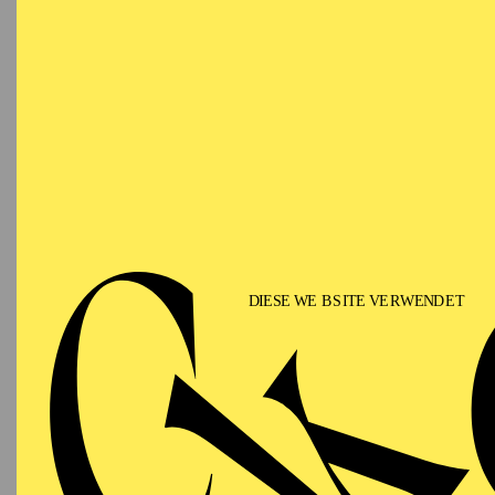
als auch im Rahmen von
Thomas Ostermeier und
Amir Reza Koohestani 
Maxim Gorki Theater. S
zusammen. Er gibt Work
Kultur der Universität 
Ausstellungen gezeigt.