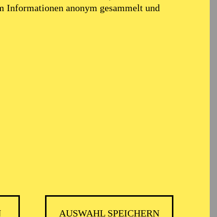
t Heinz Emigholz, mit
em Informationen anonym gesammelt und
 Rebgetz am HAU, mit
 Hakan Savaş Mican am
ollektiv „She She Pop“
, Theater und Populäre
hlreichen Festivals und
A
N
AUSWAHL SPEICHERN