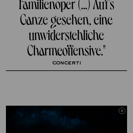
Familienoper (...) Auf’s
Ganze gesehen, eine
unwiderstehliche
Charmeoffensive."
concerti