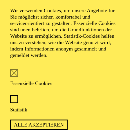
Die verzauberte
Wir verwenden Cookies, um unsere Angebote für
Stadt
Sie möglichst sicher, komfortabel und
serviceorientiert zu gestalten. Essenzielle Cookies
sind unentbehrlich, um die Grundfunktionen der
Website zu ermöglichen. Statistik-Cookies helfen
Familienoper von Samuel Penderbayne
uns zu verstehen, wie die Website genutzt wird,
nach dem gleichnamigen Roman von Edith Nesbit
indem Informationen anonym gesammelt und
Libretto von Susanne Lütje und Anne X. Weber
gemeldet werden.
Eine Kooperation des Aalto Musiktheaters, des Theater
Bonn, der Deutschen Oper am Rhein gGmbH und des
Theater Dortmund im Rahmen von „Junge Opern
Rhein-Ruhr“
Essenzielle Cookies
Statistik
ALLE AKZEPTIEREN