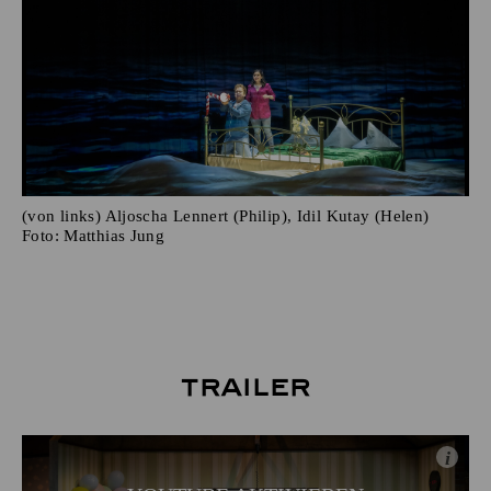
(von links) Aljoscha Lennert (Philip), Idil Kutay (Helen)
Foto:
Matthias Jung
Trailer
i