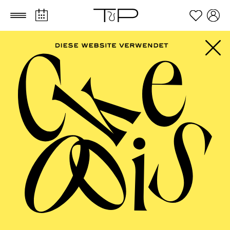
Zum Hauptinhalt springen
Zum Footer springen
AALTO
MUSIKTHEATER,
ESSENER
PHILHARMONIKER