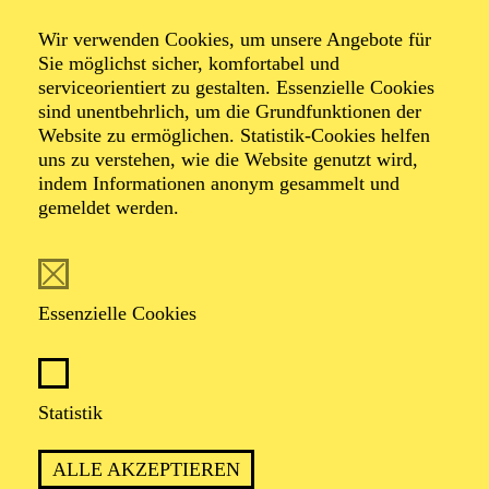
Wir verwenden Cookies, um unsere Angebote für
Very British
Sie möglichst sicher, komfortabel und
serviceorientiert zu gestalten. Essenzielle Cookies
sind unentbehrlich, um die Grundfunktionen der
Website zu ermöglichen. Statistik-Cookies helfen
Ein Konzert mit Miss Betterknower und Fräulein
uns zu verstehen, wie die Website genutzt wird,
Vorlaut
indem Informationen anonym gesammelt und
gemeldet werden.
Essenzielle Cookies
„BRITISH WAY OF LIFE“ ODER: JE
SCHRÄGER, DESTO BESSER!
Statistik
ALLE AKZEPTIEREN