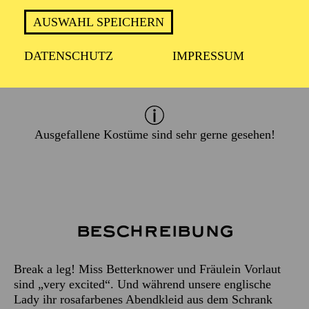
AUSWAHL SPEICHERN
ca. 2 Stunden, eine Pause
DATENSCHUTZ
IMPRESSUM
Empfohlen ab 8 Jahren
Ausgefallene Kostüme sind sehr gerne gesehen!
Beschreibung
Break a leg! Miss Betterknower und Fräulein Vorlaut
sind „very excited“. Und während unsere englische
Lady ihr rosafarbenes Abendkleid aus dem Schrank