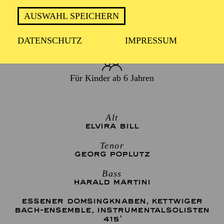
Samstag 26. Dezember 2026
AUSWAHL SPEICHERN
1 Stunde, keine Pause
DATENSCHUTZ
IMPRESSUM
Für Kinder ab 6 Jahren
Alt
ELVIRA BILL
Tenor
GEORG POPLUTZ
Bass
HARALD MARTINI
ESSENER DOMSINGKNABEN
,
KETTWIGER
BACH-ENSEMBLE
,
INSTRUMENTALSOLISTEN
415'