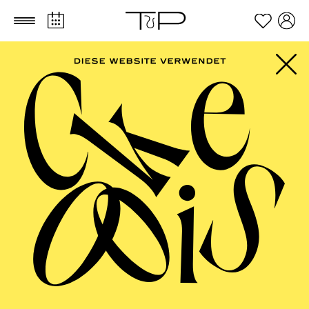
Zum Hauptinhalt springen
Zum Footer springen
PHILHARMONIE
ESSEN
Philharmonie entdecken ·