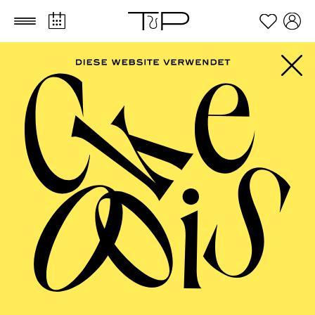
Zum Hauptinhalt springen
Zum Footer springen
PHILHARMONIE
ESSEN
Philharmonie entdecken · Workshop