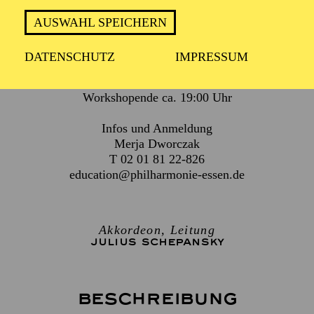
AUSWAHL SPEICHERN
Für Kinder ab 10 Jahren und Erwachsene
DATENSCHUTZ
IMPRESSUM
Workshopende ca. 19:00 Uhr
Infos und Anmeldung
Merja Dworczak
T 02 01 81 22-826
education@philharmonie-essen.de
Akkordeon, Leitung
JULIUS SCHEPANSKY
Beschreibung