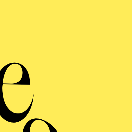
Essen
Sy
Or
Chri