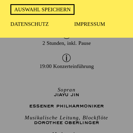
TERMIN
AUSWAHL SPEICHERN
Donnerstag 4. März 2027
Freitag 5. März 2027
DATENSCHUTZ
IMPRESSUM
2 Stunden, inkl. Pause
19:00 Konzerteinführung
Sopran
JIAYU JIN
ESSENER PHILHARMONIKER
Musikalische Leitung, Blockflöte
DOROTHEE OBERLINGER