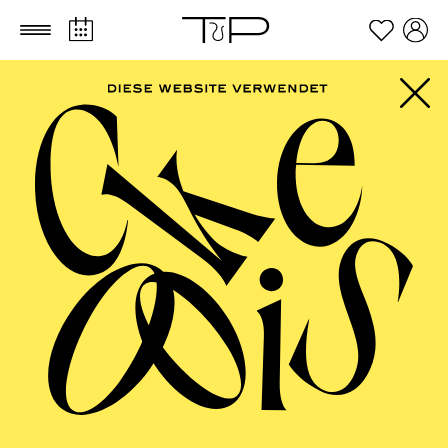
Zum Hauptinhalt springen
Zum Footer springen
ESSENER
PHILHARMONIKER
Sinfoniekonzert VII ·