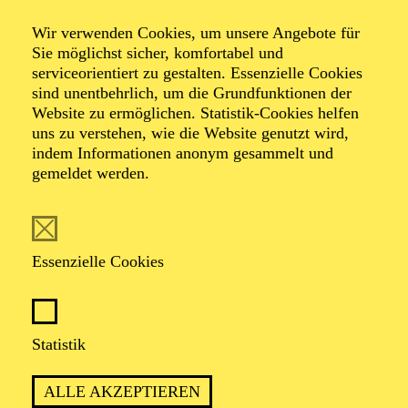
Komponistinnenfestival "her:voice"
Wir verwenden Cookies, um unsere Angebote für
Barocke Opulenz
Sie möglichst sicher, komfortabel und
serviceorientiert zu gestalten. Essenzielle Cookies
sind unentbehrlich, um die Grundfunktionen der
Website zu ermöglichen. Statistik-Cookies helfen
uns zu verstehen, wie die Website genutzt wird,
Werke von Andrea Bernasconi, Anna Amalia von
indem Informationen anonym gesammelt und
Preußen, Camilla de Rossi, Julie Pinel, Maddalena
gemeldet werden.
Laura Lombardini Sirmen, Maria Antonia Walpurgis
von Bayern, Maria Aurora von Königsmarck,
Wilhelmine von Bayreuth, Élisabeth-Claude Jacquet de
La Guerre
Essenzielle Cookies
TICKETS
Statistik
ALLE AKZEPTIEREN