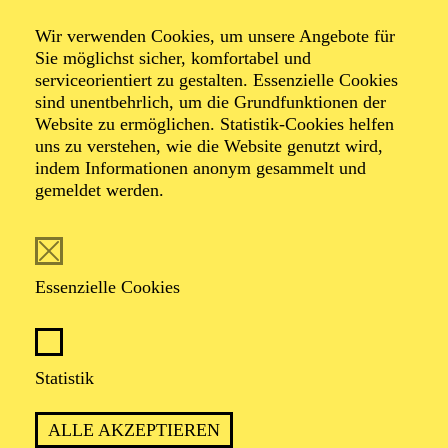
Komponistinnenfestivals her:voice
Blaue Stunde
Wir verwenden Cookies, um unsere Angebote für
Sie möglichst sicher, komfortabel und
serviceorientiert zu gestalten. Essenzielle Cookies
Sing and Play, Musik von Frauen
sind unentbehrlich, um die Grundfunktionen der
Website zu ermöglichen. Statistik-Cookies helfen
her:voice Spezial
uns zu verstehen, wie die Website genutzt wird,
indem Informationen anonym gesammelt und
gemeldet werden.
TICKETS
Essenzielle Cookies
MUSIKALISCH-KÜNSTLERISCHER
Statistik
ABEND MIT DEM ENSEMBLE DES
AALTO MUSIKTHEATERS
ALLE AKZEPTIEREN