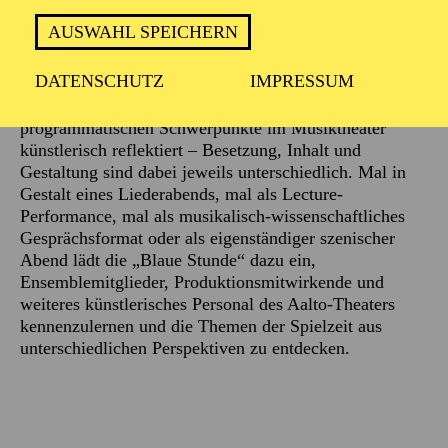
AUSWAHL SPEICHERN
Beschreibung
DATENSCHUTZ
IMPRESSUM
An ausgewählten Terminen in der Spielzeit werden die
programmatischen Schwerpunkte im Musiktheater
künstlerisch reflektiert – Besetzung, Inhalt und
Gestaltung sind dabei jeweils unterschiedlich. Mal in
Gestalt eines Liederabends, mal als Lecture-
Performance, mal als musikalisch-wissenschaftliches
Gesprächsformat oder als eigenständiger szenischer
Abend lädt die „Blaue Stunde“ dazu ein,
Ensemblemitglieder, Produktionsmitwirkende und
weiteres künstlerisches Personal des Aalto-Theaters
kennenzulernen und die Themen der Spielzeit aus
unterschiedlichen Perspektiven zu entdecken.