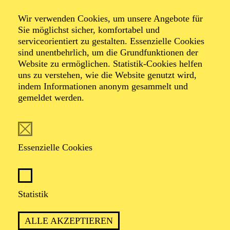
Das Ende ist nah
Wir verwenden Cookies, um unsere Angebote für
Sie möglichst sicher, komfortabel und
serviceorientiert zu gestalten. Essenzielle Cookies
von Amir Gudarzi
sind unentbehrlich, um die Grundfunktionen der
Fassung von Ayşe Güvendiren
Website zu ermöglichen. Statistik-Cookies helfen
uns zu verstehen, wie die Website genutzt wird,
indem Informationen anonym gesammelt und
TERMINE
gemeldet werden.
Essenzielle Cookies
WENN DIE SPRACHE VERLOREN IST
UND ZUKUNFT IN DER SCHWEBE
BLEIBT
Statistik
ALLE AKZEPTIEREN