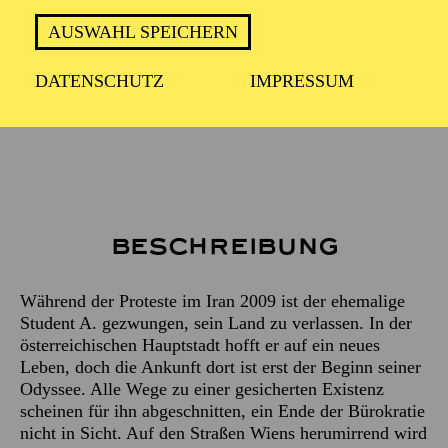
PREMIERE
11. Dezember 2026
AUSWAHL SPEICHERN
DATENSCHUTZ
IMPRESSUM
Empfohlen ab 14 Jahren
Beschreibung
Während der Proteste im Iran 2009 ist der ehemalige
Student A. gezwungen, sein Land zu verlassen. In der
österreichischen Hauptstadt hofft er auf ein neues
Leben, doch die Ankunft dort ist erst der Beginn seiner
Odyssee. Alle Wege zu einer gesicherten Existenz
scheinen für ihn abgeschnitten, ein Ende der Bürokratie
nicht in Sicht. Auf den Straßen Wiens herumirrend wird