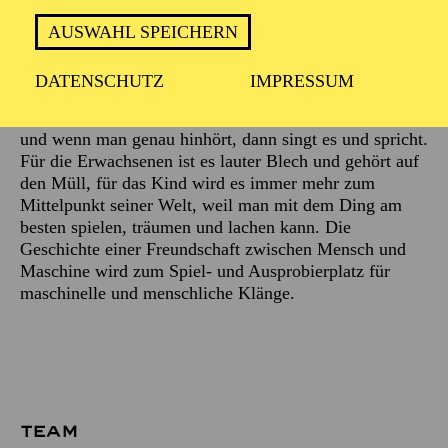
AUSWAHL SPEICHERN
Beschreibung
DATENSCHUTZ
IMPRESSUM
Das Ding steht rum und macht gar nichts. Auf einmal
pfeift es los und schüttelt sich, raucht und schnaubt,
und wenn man genau hinhört, dann singt es und spricht.
Für die Erwachsenen ist es lauter Blech und gehört auf
den Müll, für das Kind wird es immer mehr zum
Mittelpunkt seiner Welt, weil man mit dem Ding am
besten spielen, träumen und lachen kann. Die
Geschichte einer Freundschaft zwischen Mensch und
Maschine wird zum Spiel- und Ausprobierplatz für
maschinelle und menschliche Klänge.
TEAM